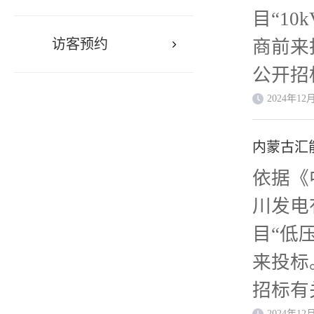
电集团
目“1
多斯市
访客预约
商前来
鄂尔多
公开招
古汇能
汇能长
2024年12
2×6
扩建项
于20
内蒙古汇
缆”进
产。 三
依据《
电有限
说明本
川发电
系汇能
间、交
目“低
治区鄂
规范书。
来投标
古自治
2024
招标有
目由内
标人应
2024年12