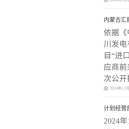
长川发
规模：
标人在
项目。
组计划
订立合
内蒙古汇
开招标
成投产
独立法
依据《
司汇能
标。 
人在专
川发电
电集团
格、交
计、制
目“进
多斯市
文件—技
资格和
应商前
鄂尔多
GC-S
证证明
次公开
古汇能
资格要
规定应
古汇能
2024年12
2×6
件： 
具许可
化扩建
于20
地位和
计划经营
书。 
工艺阀
产。 三
境内注
202
令停业
川发电
说明本