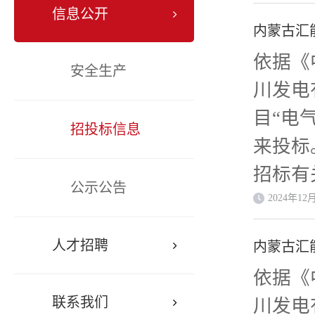
信息公开
内蒙古汇
依据《
安全生产
川发电
目“电
招投标信息
来投标
招标有
公示公告
长川发
2024年12
项目。
人才招聘
内蒙古汇
开招标
依据《
司汇能
联系我们
川发电