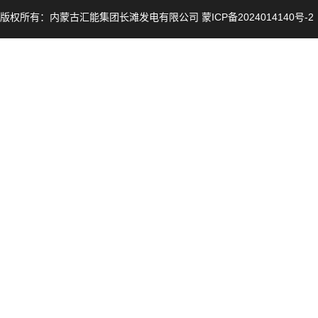
组或钢
人（单
人资格
应具有
版权所有：内蒙古汇能集团长滩发电有限公司 蒙ICP备2024014140号-2
业绩（
要求，
条件：
可证、
术要求
材料（
人地位
4.5
量问题
运证明
国境内
业或破
明：包
手机号
4.2
冻结，
实，同
表中满
具有设
目提供
的业绩
的合同
认可的
在15
处罚或
上述要
质量认
化工等
（单位
话未按
范标准
签订日
求，必
废标处
计量器
符），
料（包
人，母
供证书
已有有
证明、