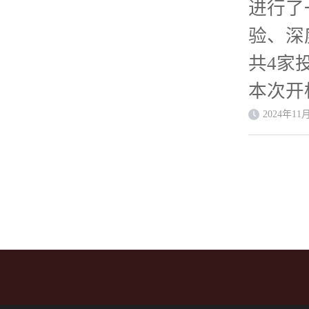
4.2
进行了
管和冻
目，系
间、交
具有设
验、深
本项目
古自治
规范书。
认可的
共4家
货量在
内蒙古
2024
质量认
本次开
或钢铁
本项目
标人应
范标准
2024年11
架）投
工程规
标人在
计量器
与招标
台机组
订立合
供证书
缺陷及
月建成
独立法
被责令
有效证
招标。
在专业
组、接
须真实
格、交
制造、
具有为
提供的
文件—技
和能力
业绩供
进行处
GC-S
明。 