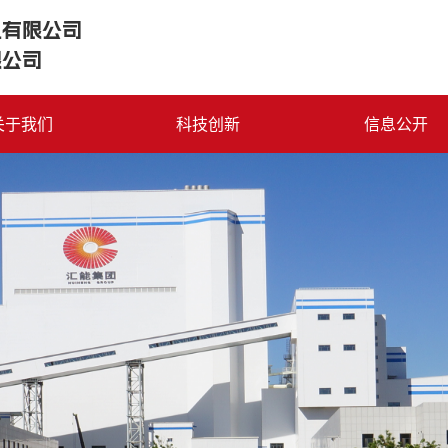
电有限公司
限公司
关于我们
科技创新
信息公开