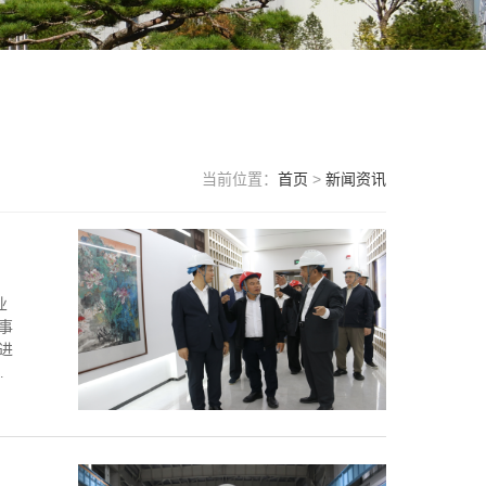
当前位置：
首页
>
新闻资讯
业
事
进
了
长详
先
度