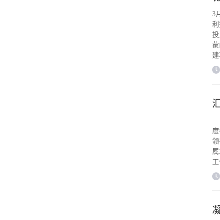
出
汇
3
希
利
建
投
谢
蒙
团
建
及
支
互
行
二
设
设
平
1
机
度
两
领
准
属
优
工
为
部
行
产
取
收
析