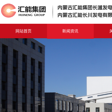
内蒙古汇能集团长滩发
内蒙古汇能长川发电有
网站首页
新闻资讯