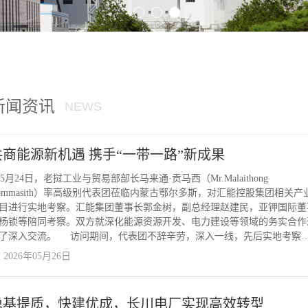
新闻资讯
NEWS
共商能源新机遇 携手“一带一路”新成果
月24日，老挝工业与贸易部部长马来通·贡马西（Mr.Malaithong
ommasith）率高级别代表团莅临内蒙古鄂尔多斯，对汇能控股集团相关产
目进行实地考察。汇能集团董事长郭金树，副总经理赵建民，亚钾国际董
杨锁等陪同考察。双方就深化能源资源开发、电力建设等领域的务实合作
了深入交流。 访问期间，代表团不辞辛劳，深入一线，先后实地考察
能长滩煤矿、长滩长川电厂项目。在智能化调度中心，马来通·贡马西部
2026年05月26日
了解了汇能集团在煤炭绿色智能开采、煤电一体化运营产业链延伸方面的
技术与管理经验，对汇能集团雄厚的产业实力和高质量发展成就给予了高
价。 郭金树董事长对马来通·贡马西部长一行的到来表示热烈欢迎。他指
稳基提质，快建优成，长川电厂实现高效转型