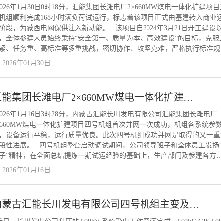
等不利形势，汇能集团主要产品产量、营业收入、利税等多项经济指标再
026年1月30日0时18分，汇能集团长滩电厂2×660MW煤电一体化扩建项目
史新高，其中，营业收入突破千亿元大关，上缴税费达到180亿元，展现
机组顺利完成168小时满负荷试运行，标志着该项目正式由基建转入商业
劲的发展韧性和良好态势，展现了汇能担当、汇能速度、汇能精神。 会
阶段，为蒙西电网保供注入新动能。 该项目自2024年3月21日开工建设
金树提出了2026年度全集团工作的指导思想、战略部署和主要任务目标，
，全体参建人员始终秉持“安全第一、质量为本、高效建设”的目标，克服
全集团上下要紧紧围绕“五大投资方向”，驾稳“四驾马车”，完善规则规制
紧、任务重、高标准等多重挑战，密切协作、攻坚克难，严格执行标准规
强公司规范化治理体系建设，强化科技创新，攻克核心技术，构筑产业驱
，强化过程管控，确保了工程质量与进度的双达标，创造了北方地区同类
2026年01月30日
创新生态，全面提升驾驭大型企业的智慧和能力，在稳健发展、转型发展
组安全、高效、高质量建设的新纪录。 168小时满负荷试运期间，机组
新发展和高质量发展的新征程上持续奋进。 郭金树要求， 一是全力保持
定，各系统设备状态运行良好，锅炉燃烧稳定高效，汽轮机运行平稳，发
量发展的良好态势。各企业须始终坚持效益导向，积极应对经济下行、煤
负荷响应迅速，这一成果，是全体员工辛勤的付出回报，是先进设计理念
汇能集团长滩电厂2×660MW煤电一体化扩建项目四号机组首次并网一次成功
动、需求疲软等挑战，全力以赴抓好年度生产经营和降本增效，确保全年
湛技术为项目提供坚实技术保障的体现，是夜以继日坚守奋战的建设工友
产量、发电量、化工产品产量稳中有升，加快推动白家海子、宝兴源、安
与汗水的见证，是高标准、高要求对机组整套运行协调方式的严格把关，
026年1月16日3时28分，内蒙古汇能长川发电有限公司汇能集团长滩电厂
、甄家沟四座矿井投产达效，为集团稳产增效提供坚实支撑。 二是加快
是严格履行职责、全过程监督把控工程质量的成果，五方人紧密协作，攻
×660MW煤电一体化扩建项目四号机组首次并网一次成功，机组各系统参
设进度。 在确保安全与质量的前提下，发扬汇能精神和汇能速度，全面
难，为机组的顺利投产奠定了坚实基础。 长滩电厂与长川电厂双星闪耀
，设备运行平稳，运行质量优良。此次四号机组成功并网是取得的又一重
硅合金、卓正化工等重点项目建设，认真研究项目建设中涉及的球团厂选
能澎湃。公司始终秉承汇能集团的企业文化，致力于打造能耗最低、环保
段性进展。 四号机组整套启动调试期间，公司领导班子和全体员工发扬
、制备能力、交通运输等重点问题，制定解决方案，明确时间节点和任务
、调峰能力最强的智能化煤电企业。在“诚信、感恩、担当、追求”的核心
子”精神，在全面总结提炼一期试运经验的基础上，生产部门及参建各方
，加快项目建设进度，为集团培育新的重大经济增长点。襄阳磷矿、煤磷
观指引下，公司将持续探索技术创新与发展模式革新，努力塑造绿色、健
合作，咬定每一个节点计划，挂图作战。调试过程中，严格落实“两票三
、梅林庙和长滩西煤矿等待建项目要加快前期手续办理与纳规工作，确保
2026年01月16日
、高效的煤电企业新形象。
”，及时消除问题缺陷，提前做好并网操作演练，认真贯彻调试深度要求
前具备开工条件；内蒙古国际会议中心项目要加快建设进度，确保2026年
质量、高标准完成各项试验及试运任务，实现了锅炉点火、汽机定速3000
成投用，为自治区成立80周年献礼。 三是加强全集团规则规制建设。随
节点一次成功，相继完成发变组空载试验、短路试验、励磁系统特性试验
规模持续扩大，必须把企业的规范化建设摆在重要位置，从产业链、供应
内蒙古汇能长川发电有限公司四号机组主变及高厂变受电一次成功
同期试验等各项重要试验，保证了四号机组首次并网一次成功。 目前，
、招投标、物资采购、工程建设、成本管控等多方面入手，进一步完善全
机组运行状态良好，各项参数指标正常，相关试验有序推进，为实现双机