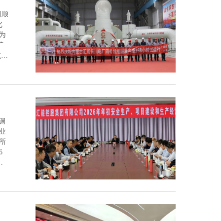
前，
他
组顺
施
化
为
集
扩
能
”
现
践
和
建
合
行
四号
调
川
业
动
所
构
6
转换
排
运
、生
所
加