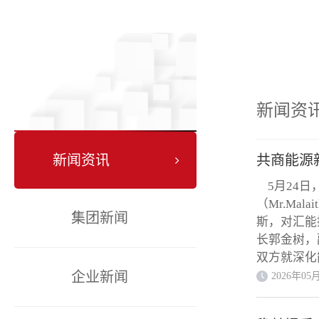
新闻资
新闻资讯
共商能源
5月24日
（Mr.Mal
集团新闻
斯，对汇能
长郭金树，
双方就深化
入交流。 
企业新闻
2026年05
察了汇能长
来通·贡马