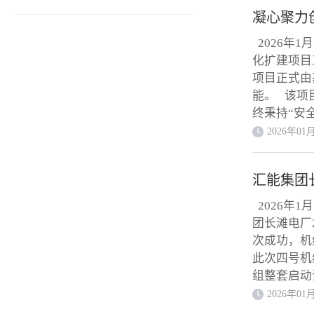
全年的安全
结构优化与
凝心聚力
况，点评了
司将把此节
集团主要产
2026年1
保障机组稳
税费、成本
化扩建项目
新型能源体
面肯定了集
项目正式由
竞争加剧等
能。 该项
等多项经济
终秉持“安
关，上缴税
任务重、高
2026年01
势，展现了
准规范，强
了2026
了北方地区
要求全集团
小时满负荷
完善规则规
好，锅炉燃
2026年
攻克核心技
速，这一成
团长滩电厂
业的智慧和
精湛技术为
次成功，机
展的新征程
的建设工友
此次四号机
展的良好态
行协调方式
组整套启动
行、煤价波
工程质量的
神，在全面
2026年01
降本增效，
产奠定了坚
方紧密合作