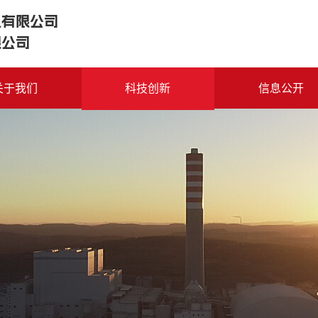
电有限公司
限公司
关于我们
科技创新
信息公开