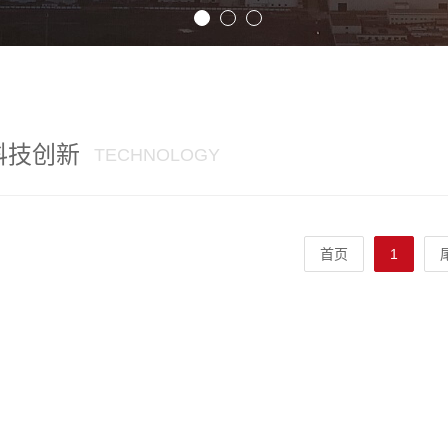
科技创新
TECHNOLOGY
首页
1