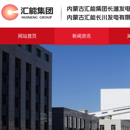
内蒙古汇能集团长滩发
内蒙古汇能长川发电有
网站首页
新闻资讯