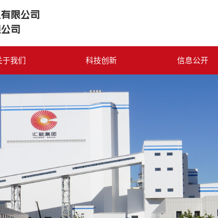
电有限公司
限公司
关于我们
科技创新
信息公开