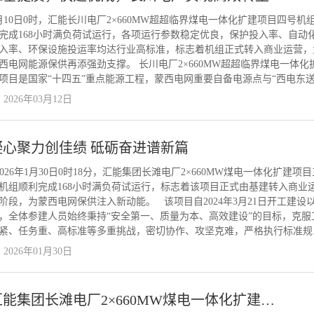
，汇能集团作为中国民营企业500强，始终积极响应“一带一路”倡议。目
能集团总资产已超2000亿元，并在老挝钾肥项目上拥有深厚的合作基础。
月10日0时，汇能长川电厂2×660MW超超临界煤电一体化扩建项目四号机
望双方能以此次考察为契机，进一步拓展在矿产开发、清洁能源及基础设
完成168小时满负荷试运行，各项运行参数稳定优良，保护投入率、自动
设等领域的合作空间。 马来通·贡马西部长对汇能集团的热情接待表示感
入率、环保设施投运率均达行业高标准，标志着机组正式转入商业运营，
。他表示，老挝资源丰富，正处于工业化发展的关键时期，亟需引进汇能
西电网能源保供再添强劲支撑。 长川电厂2×660MW超超临界煤电一体化
这样实力雄厚、技术先进的企业参与老挝建设。老挝工贸部将全力支持汇
项目是国家“十四五”重点能源工程，蒙西电网重要自备电源点与“西电东送
亚钾国际在老项目的推进，优化营商环境，推动双方合作，早结硕果，实
撑电源。项目采用高效超超临界、间接空冷、同步脱硫脱硝等先进技术，
2026年03月12日
利共赢。
绿色低碳、节能环保理念，实现废水零排放、灰渣综合利用，烟气、灰尘
氧化碳排放指标均优于国家标准。 项目试运行期间，公司聚焦项目安全
、质量管控、进度推进、造价控制等关键环节，攻坚克难、高效推进，联
凝心聚力创佳绩 砥砺奋进谱新篇
计、施工、调试等参建单位协同作战，历经满负荷连续考验，主辅设备运
稳，经济指标与环保性能均优于国家标准，项目建设取得阶段性成果。 
026年1月30日0时18分，汇能集团长滩电厂2×660MW煤电一体化扩建项目
组顺利投运，是继三号机组投产后项目又一关键里程碑。至此，长滩、长
机组顺利完成168小时满负荷试运行，标志着该项目正式由基建转入商业
厂机组布局进一步完善，年发电能力与能源保障能力显著提升，将有力推
阶段，为蒙西电网保供注入新动能。 该项目自2024年3月21日开工建设
格尔煤田煤炭清洁高效就地转化，降低运输损耗与污染，助力区域能源结
，全体参建人员始终秉持“安全第一、质量为本、高效建设”的目标，克服
化与产业升级，为地方经济高质量发展注入稳定动能。 公司将把此节点
紧、任务重、高标准等多重挑战，密切协作、攻坚克难，严格执行标准规
新的起点，坚守安全底线、强化运维，全力保障机组稳发满发、清洁高效
，强化过程管控，确保了工程质量与进度的双达标，创造了北方地区同类
2026年01月30日
，为保障区域电力供应、推进新型能源体系贡献更大力量。
组安全、高效、高质量建设的新纪录。 168小时满负荷试运期间，机组
定，各系统设备状态运行良好，锅炉燃烧稳定高效，汽轮机运行平稳，发
负荷响应迅速，这一成果，是全体员工辛勤的付出回报，是先进设计理念
汇能集团长滩电厂2×660MW煤电一体化扩建项目四号机组首次并网一次成功
湛技术为项目提供坚实技术保障的体现，是夜以继日坚守奋战的建设工友