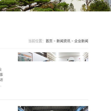
当前位置：
首页
>
新闻资讯
>
企业新闻
业
事
进
了
长详
先
度