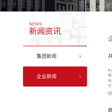
NEWS
新闻资讯
集团新闻
5
K
项
企业新闻
长
行
汇
细
进
评