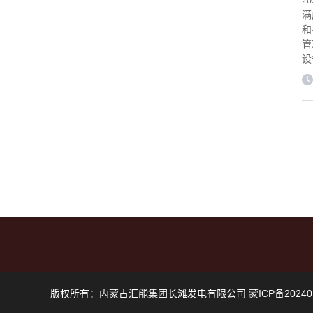
2
工
满
网
和
程
管
定
设
数
点
功
格
利
公
督
过
心
下
作
工
版权所有：内蒙古汇能集团长滩发电有限公司 蒙ICP备2024014