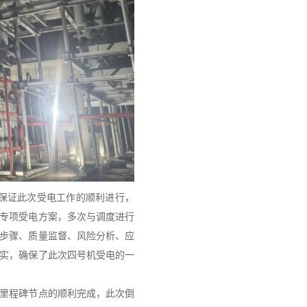
。为保证此次受电工作的顺利进行，
专项受电方案，多次与调度进行
步骤、质量监督、风险分析、应
实，确保了此次四号机受电的一
大里程碑节点的顺利完成，此次倒