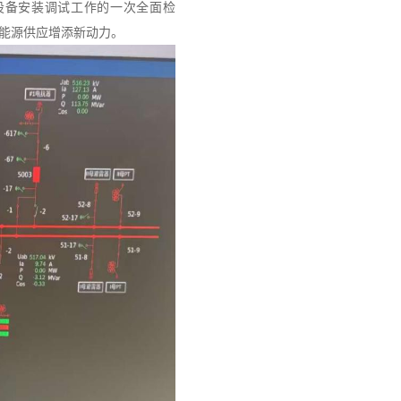
信设备安装调试工作的一次全面检
能源供应增添新动力。