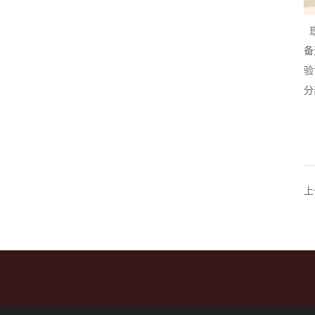
现
备
验
分
上