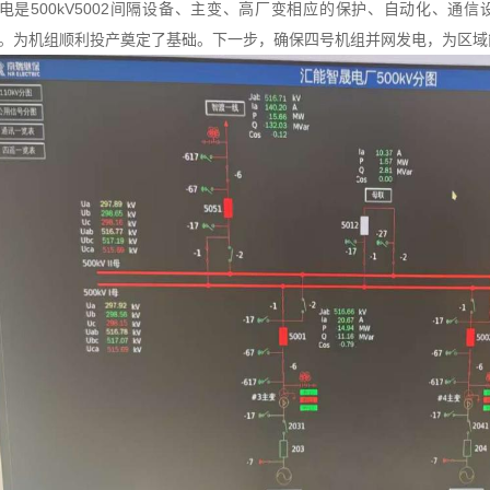
电是500kV5002间隔设备、主变、高厂变相应的保护、自动化、通
。为机组顺利投产奠定了基础。下一步，确保四号机组并网发电，为区域