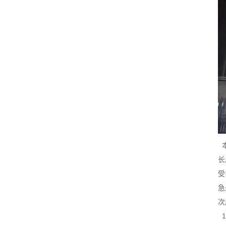
本
长
受
急
次
1