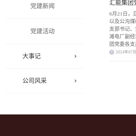
厂党支部书
党建新闻
共同签署《
6月21日
路军互授“
以及公沟煤
此次共建是
支部书记、
党建活动
深入贯彻落
滩电厂副经
筑央企党建
团党委各支
联建、促进
建主题党日
2024年07
大事记
目党建和生
加了活动并
台，持续深
了兴达集团
建势能转化
党誓词，观
“红色生产
公司风采
画。最后，
协议书。 
员干部对廉
更加清醒的
主题党日活
政治站位，
化于行，以
要求自己，