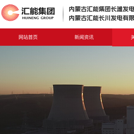
内蒙古汇能集团长滩发
内蒙古汇能长川发电有
网站首页
新闻资讯