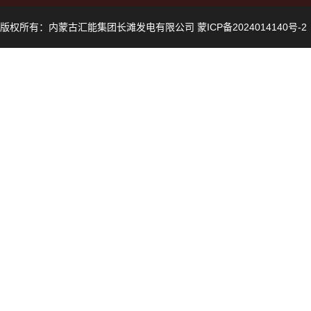
作出新的更
版权所有：内蒙古汇能集团长滩发电有限公司 蒙ICP备2024014140号-2
党建联建工
势，塑造企
强保证。