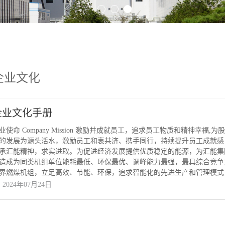
企业文化
企业文化手册
业使命 Company Mission 激励并成就员工，追求员工物质和精神幸
的发展为源头活水，激励员工和衷共济、携手同行，持续提升员工成就感
承汇能精神，求实进取。为促进经济发展提供优质稳定的能源，为汇能集团第三次创
造成为同类机组单位能耗最低、环保最优、调峰能力最强，最具综合竞争力的
界燃煤机组，立足高效、节能、环保，追求智能化的先进生产和管理模式
业。 核心价值观 Core Values 诚信 “人而无信，不知其可也”。公
2024年07月24日
，以诚信为企业核心价值守法经营。 感恩 “羊有跪乳，鸦知反哺”。公
极履行社会责任，为全面构建社会主义和谐社会作出贡献。 担当 “企兴
发展置于汇能集团发展战略之中，服务和谐社会，谋求创新发展，在承担“