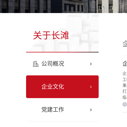
关于长滩
公司概况
企
工
秉
企业文化
打
临
企
党建工作
移
积
身