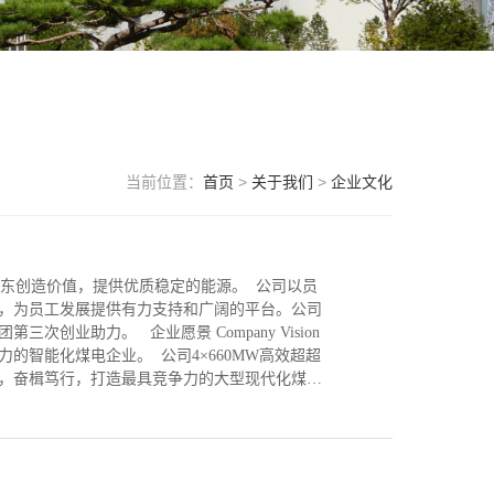
当前位置：
首页
>
关于我们
>
企业文化
福,为股东创造价值，提供优质稳定的能源。 公司以员
，为员工发展提供有力支持和广阔的平台。公司
业助力。 企业愿景 Company Vision
智能化煤电企业。 公司4×660MW高效超超
，奋楫笃行，打造最具竞争力的大型现代化煤电
司自成立以来坚持诚实守信、务实发展的原则，矢志不
司坚持节能环保，践行低碳零排，绿色环保发电，
我荣，企衰我辱”。公司始终奉行汇能精神，把自
百年汇能”电力发展事业上勇挑重担。 追求 “潮