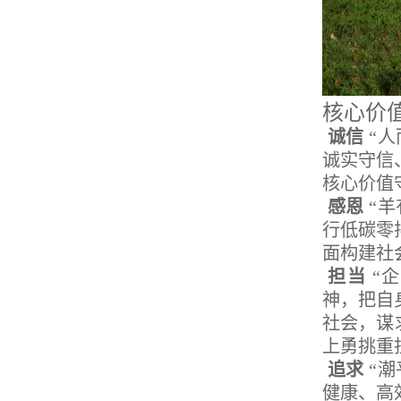
核心价
诚信
“
诚实守信
核心价值
感恩
“
行低碳零
面构建社
担当
“
神，把自
社会，谋
上勇挑重
追求
“
健康、高