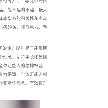
建设等方面，要充分考虑
建、能不建的不建，最大
降本增效的积极性和主动
、各领域，降低电力、耗
团治企方略》是汇能集团
企理念，是董事长和集团
全体汇能人的精神根基，
有力保障。全体汇能人都
验和治企理念，有效提升