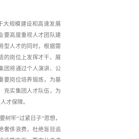
于大规模建设和高速发展
业要高度重视人才团队建
用型人才的同时，根据需
适的岗位上发挥才干、展
集团将通过个人演讲、公
重要岗位培养锻炼，为基
，充实集团人才队伍，为
实人才保障。
要树牢“过紧日子”思想，
绝奢侈浪费，杜绝盲目追