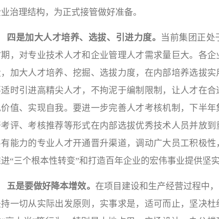
企业治理结构，为正式接管做好准备。
四是加大
人才
培养、选拔、引进力度。
当前集团正处
时期，对专业技术人才和企业管理人才需求量巨大。各企
设，加大人才培养、挖掘、选拔力度，在内部培养选拔实
要适时引进高精尖人才，不拘泥于编制限制，让人才在合
现价值、实现自我。要进一步完善人才考核机制，下半年
开考评、考核推荐等形式在内部选拔优秀技术人员并放到
层有能力的专业人才开通晋升渠道，调动广大员工积极性
推进“三个根本性转变”和打造百年企业的宏伟事业提供坚
五是要做好
降本增效
。
在项目建设和生产经营过程中，
坚持一切从实际出发原则，实事求是，适可而止，坚决杜