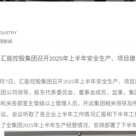
NDUSTRY
团新闻
汇能控股集团召开2025年上半年安全生产、项目
7月7日，汇能控股集团召开2025年上半年安全生产、项
集团公司领导，股东代表委员会、董事会成员，监事，集
团机关各部室主管级以上管理人员，开远集团相关领导及所
会议。会议听取了各企业上半年工作情况汇报和下半年工
报了全集团2025年上半年生产经营情况，安排部署了下半