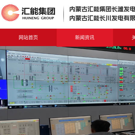
内蒙古汇能集团长滩发
内蒙古汇能长川发电有
网站首页
新闻资讯