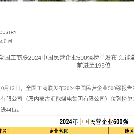
NDUSTRY
团新闻
全国工商联2024中国民营企业500强榜单发布 汇能集
前进至195位
0月12日，全国工商联发布2024中国民营企业500强报
团有限公司（原内蒙古汇能煤电集团有限公司）位列榜单195
进44位。