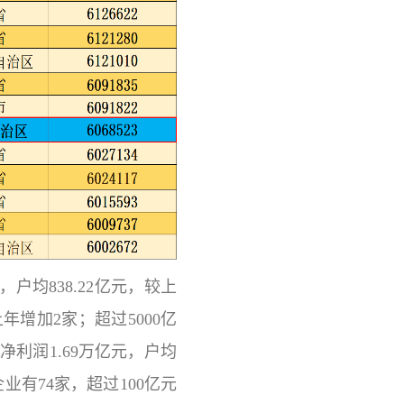
，户均838.22亿元，较上
上年增加2家；超过5000亿
净利润1.69万亿元，户均
企业有74家，超过100亿元