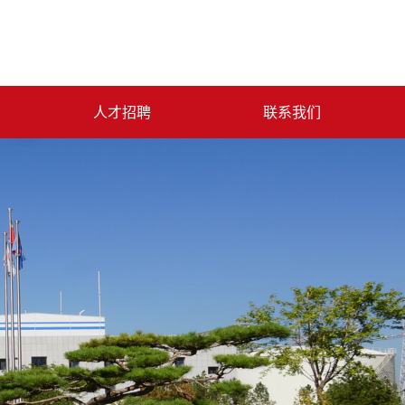
人才招聘
联系我们