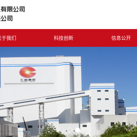
电有限公司
限公司
关于我们
科技创新
信息公开