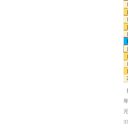
据
年
元
3