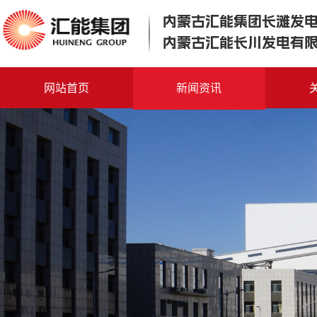
内蒙古汇能集团长滩发
内蒙古汇能长川发电有
网站首页
新闻资讯