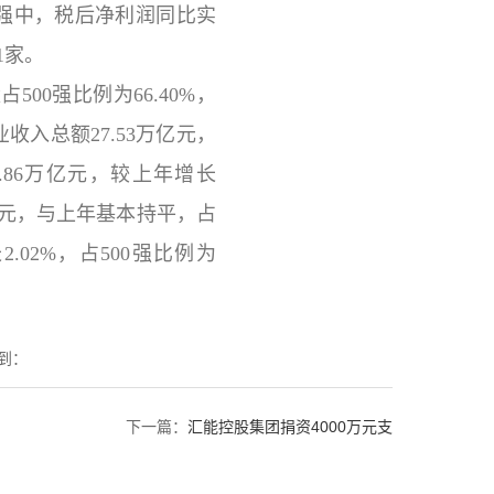
00强中，税后净利润同比实
1家。
00强比例为66.40%，
收入总额27.53万亿元，
22.86万亿元，较上年增长
5万亿元，与上年基本持平，占
2.02%，占500强比例为
到：
下一篇：
汇能控股集团捐资4000万元支