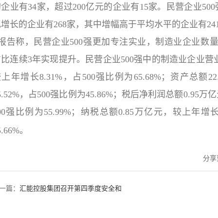
的企业有34家，超过200亿元的企业有15家。民营企业5
现增长的企业有268家，其中增幅高于平均水平的企业有24
报告称，民营企业500强更加专注实业，制造业企业数量占5
占比连续3年实现提升。民营企业500强中的制造业企业营业
上年增长8.31%，占500强比例为65.68%；资产总额
5.52%，占500强比例为45.86%；税后净利润总额0.9
00强比例为55.99%；纳税总额0.85万亿元，较上年增长
5.66%。
分享
一篇：
汇能控股集团召开第四季度安全和