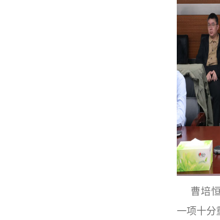
曹培恒
一项十分