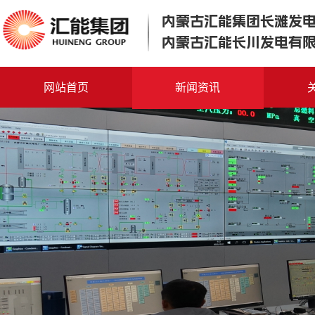
内蒙古汇能集团长滩发
内蒙古汇能长川发电有
网站首页
新闻资讯