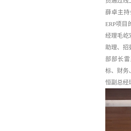
员通过线
薛卓主持
ERP项
经理毛屹
助理、招
部部长雷
标、财务
恒副总经