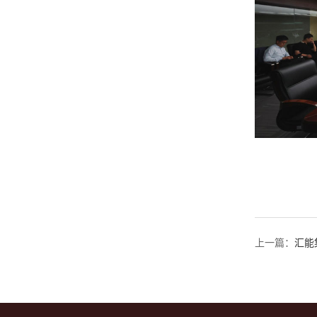
上一篇：
汇能