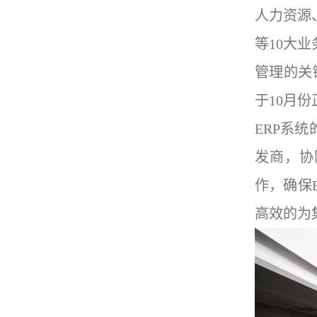
人力资源
等10大
管理的关
于10月
ERP系
发商，协
作，确保
高效的为