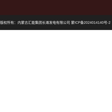
版权所有：内蒙古汇能集团长滩发电有限公司 蒙ICP备2024014140号-2