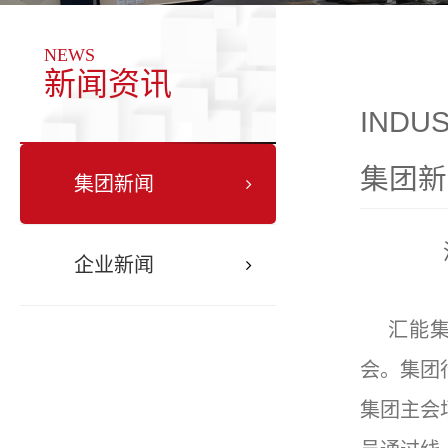
NEWS
新闻资讯
INDU
集团新
集团新闻
企业新闻
汇能集
会。集团
集团主会