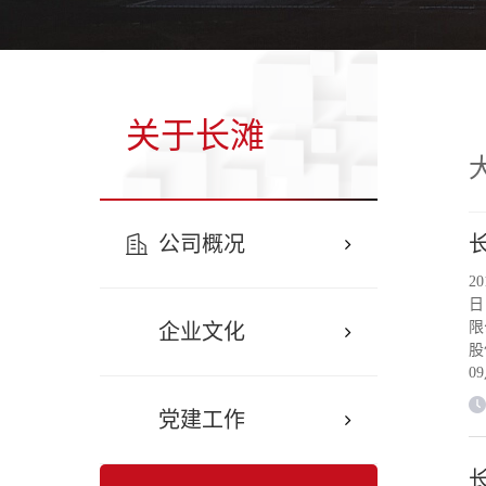
关于长滩
公司概况
2
日
限
企业文化
股
0
月
党建工作
公
1
于