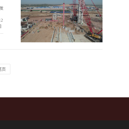
限
聘
川发
行
电
2
湾
日
一平
工。
、
房
主
1
项目
 与
开始
到
架
尾页
冷塔
图
火
性改
68
25