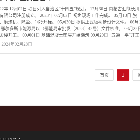
行任命。 11月28日 试桩开工。 2018年 01月03日 内蒙古汇能煤电集团有
司以《关于长滩发电有限公司2×66万千瓦超超临界新建项目首批基建人员
022年 12月02日 项目列入自治区“十四五”规划。 12月30日 内蒙古汇能长
 的批复》（内汇煤电发〔2018〕1号）对长滩发电项目部首批55人进
有限公司注册成立。 2023年 02月02日 初堪现场工作完成。 05月10日 脱
命。 02月25日 与上海电力监理咨询有限公司签订监理合同，与上海中监
、磨煤机、除尘、间冷开标。 05月30日 提供正式版初步设计文件。 06月1
监检有限公司签订设备监造合同。 04月14日 长滩发电项目部搬迁至薛家
 鄂尔多斯市能源局以（鄂能局审批发〔2023〕42号）文件核准。 08月22
业林沟村。 05月17日 长滩发电项目开工动员大会启动。 06月02日 五通
舍楼开工。 09月01日 基础混凝土垫层开始浇筑 09月29日 “五通一平”开
工。 07月18日 间冷塔土方开挖。 07月26日 与江苏电建一公司（A标段）
9月30日 一期灰场、SDDC开工。 2024年 02月15日 一号机组主厂房、锅炉
2024年02月28日
江火电（B标段）、安徽电建二公司（C标段）签订施工合同。 08月05日 
挖。 02月21日 二号锅炉房开挖。 03月01日 二号机组主厂房开挖。 03月2
房土方开挖。 09月15日 主厂房浇筑第一方混凝土。 12月26日 长滩发电
 一、二号机组主厂房基础浇筑第一罐混凝土。 05月10日 间冷塔基础出零
搬迁至消防楼。 2019年 04月29日 一号机主厂房A排浇筑到顶。 06月19日
。 05月26日 一号锅炉锅炉钢架开始吊装。 06月01日 二号锅炉锅炉钢架
北电力试验研究所签订系统调试合同。 06月22日 二号机主厂房A排浇筑
装。
。 07月20日 烟囱筒身浇筑到顶，总高度为235米。 08月19日 汽机房钢屋
首页
1
装完成。 10月12日 一号间冷塔混凝土筒体浇筑到顶。 11月18日 二号间
凝土筒体浇筑到顶。 2020年 08月15日 汽轮机扣盖完成。 12月31日 设计
全部完成。 2021年 07月13日 厂用系统受电完成。 09月30日 一号锅炉点
管。 10月03日 二号锅炉点火吹管。 10月20日 一号汽轮机冲转定速完成。
0月25日 二号汽轮机冲转定速完成。 2022年 11月30日 一、二号机组灵活
工程完成。 12月26日 1000千伏反送电完成。 2023年 05月15日 一号机组1
时满负荷试运行结束。 06月28日 二号机组168小时满负荷试运行结束。 20
 08月11日 获中国电力优质工程。