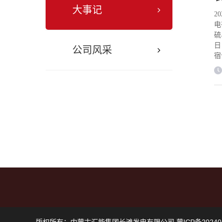
进
大事记
公
2
任
电
任
硫
气
日
公司风采
镇
宿
开
0
浙
开
厂
日
部
米
西
吊
顶
吊
混
纸
吹
1
造
小
年